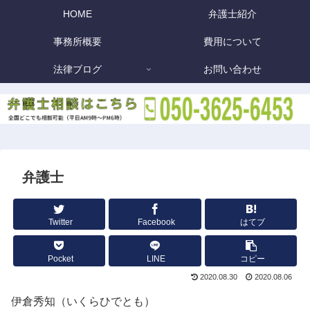
HOME
弁護士紹介
事務所概要
費用について
法律ブログ
お問い合わせ
弁護士
Twitter
Facebook
はてブ
Pocket
LINE
コピー
2020.08.30
2020.08.06
伊倉秀知（いくらひでとも）