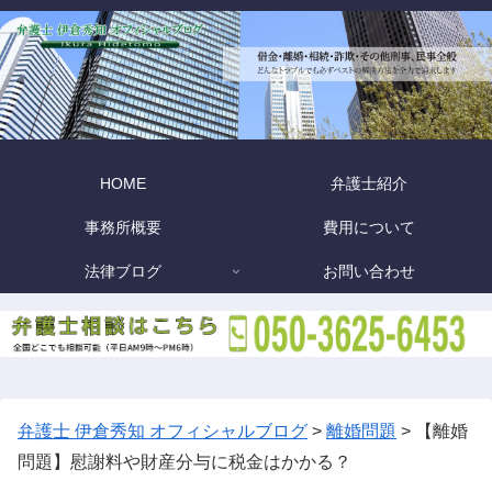
HOME
弁護士紹介
事務所概要
費用について
法律ブログ
お問い合わせ
弁護士 伊倉秀知 オフィシャルブログ
>
離婚問題
>
【離婚
問題】慰謝料や財産分与に税金はかかる？