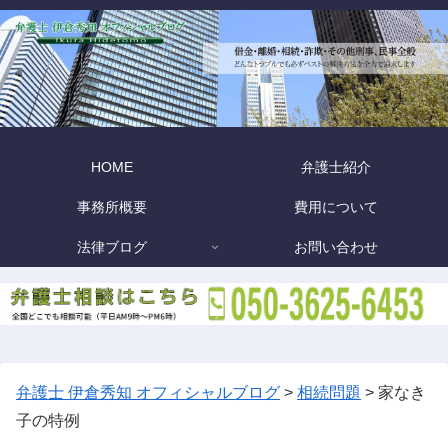
HOME
弁護士紹介
事務所概要
費用について
法律ブログ
お問い合わせ
弁護士 伊倉秀知 オフィシャルブログ
>
相続問題
>
家なき
子の特例