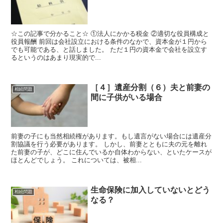
☆この記事で分かること☆ ①法人にかかる税金 ②適切な役員構成と
役員報酬 前回は会社設立における条件のなかで、資本金が１円から
でも可能である、と話しました。 ただ１円の資本金で会社を設立す
るというのはあまり現実的で...
［４］遺産分割（６）夫と前妻の
相続問題
間に子供がいる場合
前妻の子にも当然相続権があります。もし遺言がない場合には遺産分
割協議を行う必要があります。 しかし、前妻とともに夫の元を離れ
た前妻の子が、どこに住んでいるか自体わからない、といたケースが
ほとんどでしょう。 これについては、被相...
生命保険に加入していないとどう
相続問題
なる？